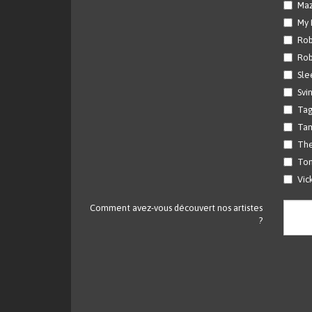
Maz
My 
Ro
Rob
Sle
Svi
Tag
Tam
The
Ton
Vic
Comment avez-vous découvert nos artistes
?