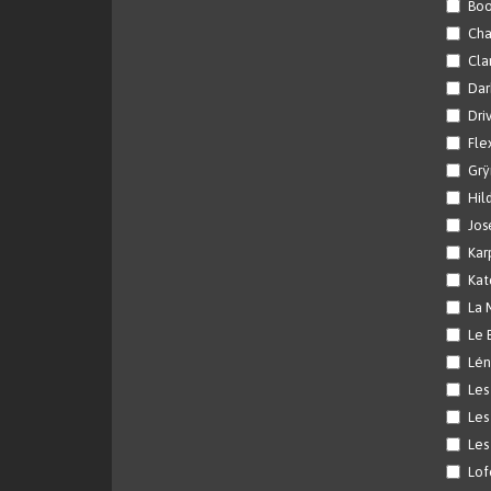
Boo
Cha
Cla
Dar
Dri
Fle
Gr
Hil
Jos
Kar
Kat
La 
Le 
Lén
Les
Les
Les
Lof