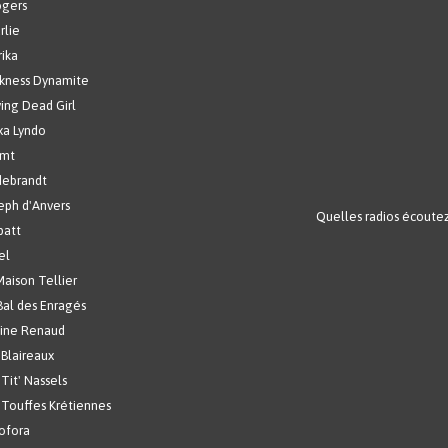
gers
rlie
rika
kness Dynamite
ving Dead Girl
xa Lyndo
ÿmt
debrandt
eph d'Anvers
Quelles radios écoutez
patt
el
Maison Tellier
Bal des Enragés
ine Renaud
 Blaireaux
 Tit' Nassels
 Touffes Krétiennes
ofora