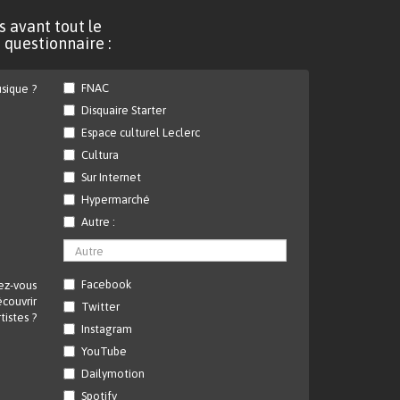
s avant tout le
 questionnaire :
FNAC
sique ?
Disquaire Starter
Espace culturel Leclerc
Cultura
Sur Internet
Hypermarché
Autre :
Facebook
ez-vous
couvrir
Twitter
tistes ?
Instagram
YouTube
Dailymotion
Spotify