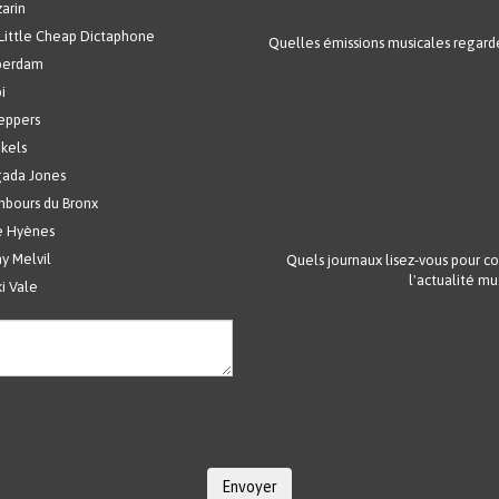
arin
Little Cheap Dictaphone
Quelles émissions musicales regard
berdam
i
eppers
nkels
ada Jones
bours du Bronx
 Hyènes
y Melvil
Quels journaux lisez-vous pour c
l'actualité mu
ki Vale
Envoyer