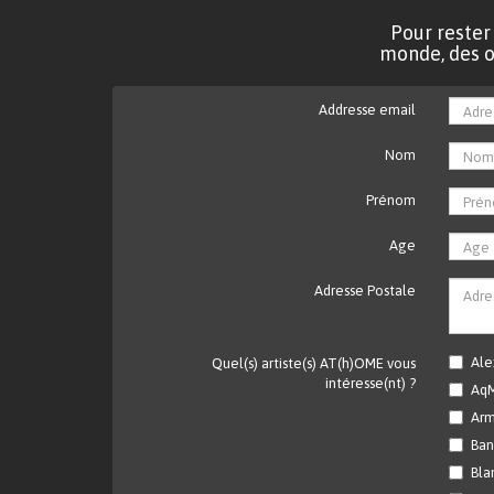
Pour rester
monde, des of
Addresse email
Nom
Prénom
Age
Adresse Postale
Ale
Quel(s) artiste(s) AT(h)OME vous
intéresse(nt) ?
Aq
Arm
Ban
Bla