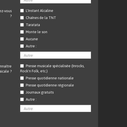
L'Instant Alcaline
ez-vous
?
Chaînes de la TNT
Taratata
Monte le son
Aucune
Autre :
Presse musicale spécialisée (Inrocks,
onnaître
Rock'n Folk, etc.)
sicale ?
Presse quotidienne nationale
Presse quotidienne régionale
Journaux gratuits
Autre :